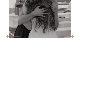
Bei mir stehen Menschlichkeit und Wertschätzung an
erster Stelle.
Jeder Mensch und jede Geschichte ist einzigartig, und
ich lege großen Wert darauf, dies in meinen Bildern zu
reflektieren. Mir ist es wichtig, dass ihr euch verstanden
und respektiert fühlt, während ich eure besonderen
Momente festhalte.