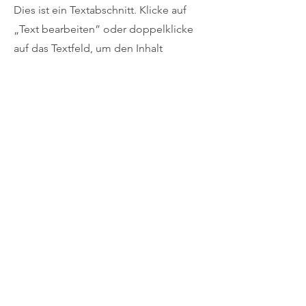
Dies ist ein Textabschnitt. Klicke auf
„Text bearbeiten” oder doppelklicke
auf das Textfeld, um den Inhalt
anzupassen. Füge relevante Infos für
deine Besucher hinzu.
Was unsere Kunden sagen
Name, Titel