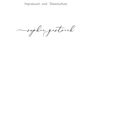
Impressum und Datenschutz
AUTHENTISCHE UND EINFÜHLSAME
GESCHICHTEN VOLLER DETAILS
JETZT
ANFRAGEN
NACH OBEN
I. HOME
II. ÜBER MICH
III. PORTFOLIO
IV. SHOP
IV. KONTAKT