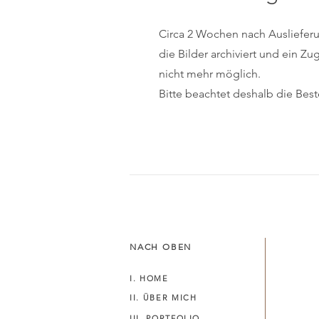
Circa 2 Wochen nach Ausliefer
die Bilder archiviert und ein Zugr
nicht mehr möglich.
Bitte beachtet deshalb die Beste
NACH OBEN
I. HOME
II. ÜBER MICH
III. PORTFOLIO