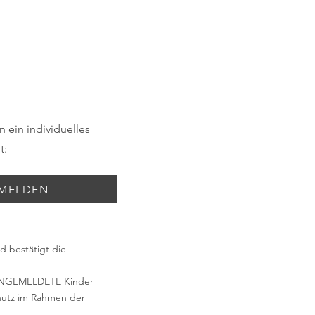
 ein individuelles
t:
NMELDEN
d bestätigt die
h ANGEMELDETE Kinder
chutz im Rahmen der